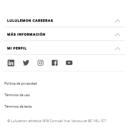
LULULEMON CAREERAS
Empleos
MÁS INFORMACIÓN
Buscar Trabajos
Criticas de Glassdoor
MI PERFIL
Sostenibilidad e impacto social
Registrate
lululemon.com
Regístrate
Política de privacidad
Términos de uso
Términos de texto
© Lululemon athletica 1818 Cornwall Ave, Vancouver BC V6J 1C7