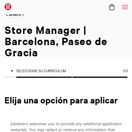
Me
Careers /
Store Manager |
Barcelona, Paseo de
Gracia
SELECCIONE SU CURRICULUM
1
/3
Elija una opción para aplicar
lululemon welcomes you to provide any additional application
materials. You may redact or remove any information that