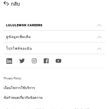
กลับ
LULULEMON CAREERS
ตำแหน่งงาน
ดูข้อมูลเพิ่มเติม
ค้นหางาน
รีวิวจาก Glassdoor
โปรไฟล์ของฉัน
ความยั่งยืนและผลลัพธ์ทางสังคม
ลงชื่อเข้าใช้
lululemon.com
ลงทะเบียน
Privacy Policy
เงื่อนไขการใช้บริการ
ข้อกำหนดเกี่ยวกับข้อความ