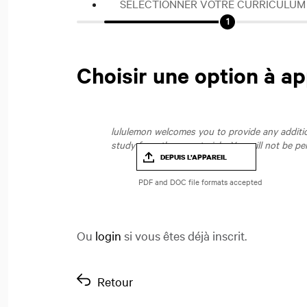
SÉLECTIONNER VOTRE CURRICULUM
Choisir une option à ap
lululemon welcomes you to provide any addition
study from those materials. You will not be pe
DEPUIS L’APPAREIL
Ou
login
si vous êtes déjà inscrit.
Retour