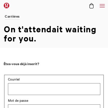
Me
Carrières
On t'attendait
waiting
for you.
Êtes-vous déjà inscrit?
Connexion : utilisateur et mot de passe
Courriel
Mot de passe