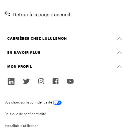
Retour à la page d’accueil
CARRIÈRES CHEZ LULULEMON
Carrières
EN SAVOIR PLUS
Rechercher des emplois
Évaluations Glassdoor
MON PROFIL
Durabilité et effet social
Ouvrir une session
lululemon.com
Créer un compte
Vos choix sur la confidentialité
Politique de confidentialité
Modalités d’utilisation