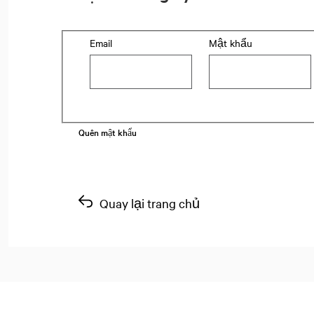
Login: user and password
Email
Mật khẩu
Quên mật khẩu
Quay lại trang chủ