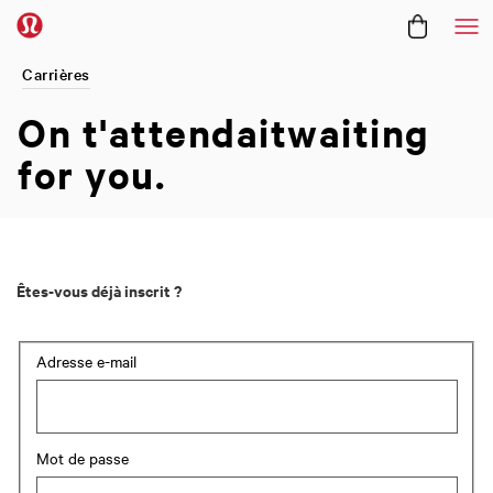
Me
Carrières
On t'attendait ​
waiting
for you.
Êtes-vous déjà inscrit ?
Connexion : utilisateur et mot de passe
Adresse e-mail
Mot de passe