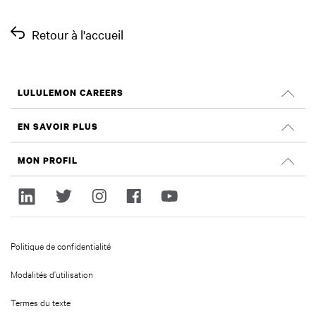
Retour à l'accueil
LULULEMON CAREERS
Carrières à
EN SAVOIR PLUS
Rechercher les emplois
Évaluations Glassdoor
MON PROFIL
Durabilité et impact social
S'identifier
lululemon.com
inscrivez-vous
Politique de confidentialité
Modalités d’utilisation
Termes du texte